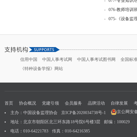
077-专业知
076-教师培训
075-《设备
信用中国
中国人事考试网
中国人事考试图书网
全国标
《特种设备学报》网站
首页
协会概况
党建引领
会员服务
品牌活动
自律发展
京公网安备 1
主办：中国设备监理协会
京ICP备2020034738号-1
地址：北京市朝阳区北三环东路18号院6号楼3层 邮编：100029
电话：010-64221783 传真：010-64216385