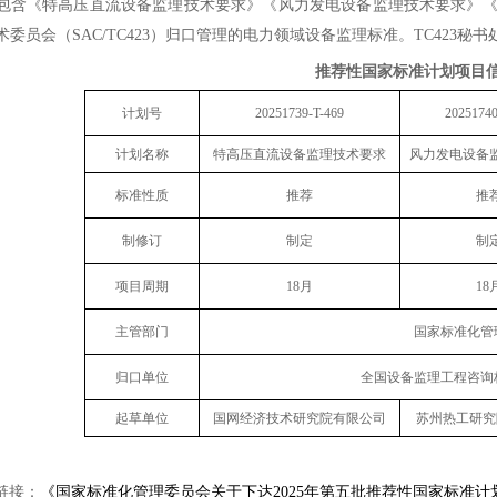
包含《特高压直流设备监理技术要求》《风力发电设备监理技术要求》《
术委员会（SAC/TC423）归口管理的电力领域设备监理标准。TC423
推荐性国家标准计划项目
计划号
20251739-T-469
20251740
计划名称
特高压直流设备监理技术要求
风力发电设备
标准性质
推荐
推
制修订
制定
制
项目周期
18月
18
主管部门
国家标准化管
归口单位
全国设备监理工程咨询
起草单位
国网经济技术研究院有限公司
苏州热工研究
链接：
《国家标准化管理委员会关于下达2025年第五批推荐性国家标准计划