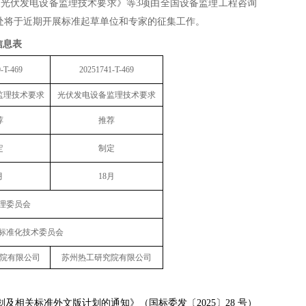
光伏发电设备监理技术要求》等3项由全国设备监理工程咨询
秘书处将于近期开展标准起草单位和专家的征集工作。
信息表
-T-469
20251741-T-469
监理技术要求
光伏发电设备监理技术要求
荐
推荐
定
制定
月
18月
理委员会
标准化技术委员会
院有限公司
苏州热工研究院有限公司
及相关标准外文版计划的通知》（国标委发〔2025〕28 号）