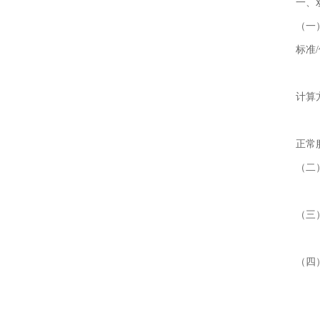
一、
（一
标准
计算
正常
（二
（三
（四