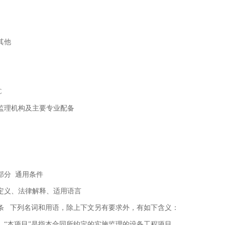
其他
C
监理机构及主要专业配备
部分 通用条件
定义、法律解释、适用语言
条 下列名词和用语，除上下文另有要求外，有如下含义：
）“本项目”是指本合同所约定的实施监理的设备工程项目。