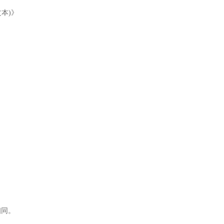
本)》
。
相同。