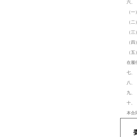
六、
（一
（二
（三
（四
（五
在履
七、
八、
九、
十、
本合