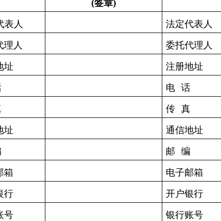
(
签章
)
代表
人
法定代表
人
代理
人
委托代理
人
地址
注册地址
话
电
话
真
传
真
地址
通信地址
编
邮
编
邮箱
电子邮箱
银行
开户银行
账号
银行账号